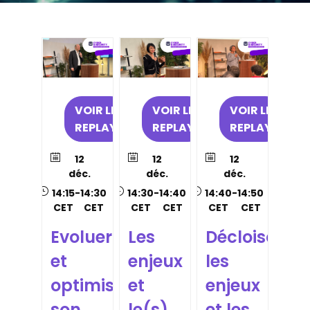
VOIR LE
VOIR LE
VOIR LE
REPLAY
REPLAY
REPLAY
12
12
12
déc.
déc.
déc.
14:15
-
14:30
14:30
-
14:40
14:40
-
14:50
CET
CET
CET
CET
CET
CET
Evoluer
Les
Décloisonne
et
enjeux
les
optimiser
et
enjeux
son
le(s)
et les