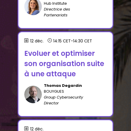
HZ
Hub Institute
Directrice des
Partenariats
12 déc.
14:15 CET
-
14:30 CET
Evoluer et optimiser
son organisation suite
à une attaque
Thomas
Degardin
TD
BOUYGUES
Group Cybersecurity
Director
12 déc.