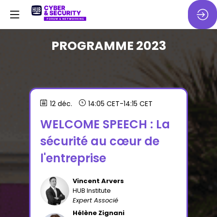
PROGRAMME 2023
12 déc.
14:05 CET
-
14:15 CET
WELCOME SPEECH : La
sécurité au cœur de
l'entreprise
Vincent
Arvers
VA
HUB Institute
Expert Associé
Hélène
Zignani